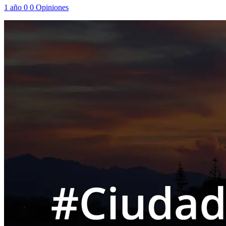
1 año
0
0
Opiniones