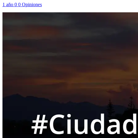
1 año
0
0
Opiniones