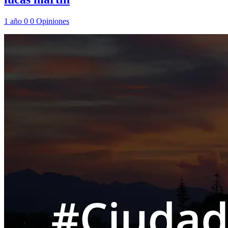
1 año
0
0
Opiniones