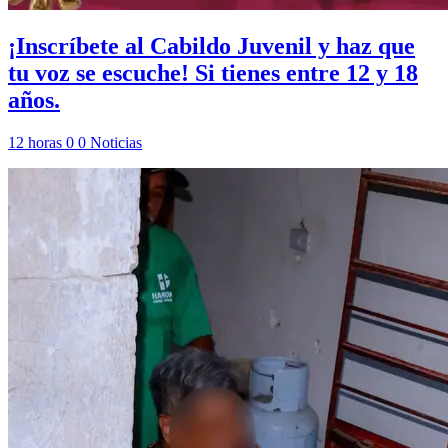
¡Inscríbete al Cabildo Juvenil y haz que
tu voz se escuche! Si tienes entre 12 y 18
años.
12 horas
0
0
Noticias