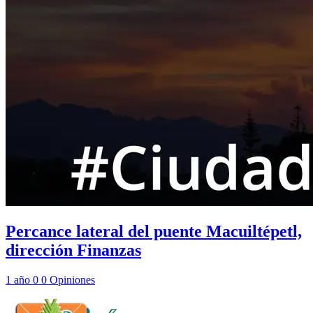
Percance lateral del puente Macuiltépetl,
dirección Finanzas
1 año
0
0
Opiniones