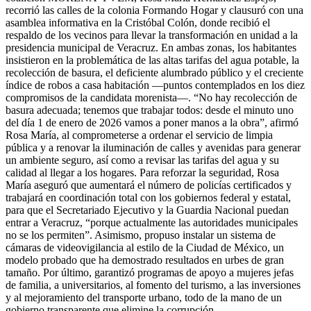
recorrió las calles de la colonia Formando Hogar y clausuró con una
asamblea informativa en la Cristóbal Colón, donde recibió el
respaldo de los vecinos para llevar la transformación en unidad a la
presidencia municipal de Veracruz. En ambas zonas, los habitantes
insistieron en la problemática de las altas tarifas del agua potable, la
recolección de basura, el deficiente alumbrado público y el creciente
índice de robos a casa habitación —puntos contemplados en los diez
compromisos de la candidata morenista—. “No hay recolección de
basura adecuada; tenemos que trabajar todos: desde el minuto uno
del día 1 de enero de 2026 vamos a poner manos a la obra”, afirmó
Rosa María, al comprometerse a ordenar el servicio de limpia
pública y a renovar la iluminación de calles y avenidas para generar
un ambiente seguro, así como a revisar las tarifas del agua y su
calidad al llegar a los hogares. Para reforzar la seguridad, Rosa
María aseguró que aumentará el número de policías certificados y
trabajará en coordinación total con los gobiernos federal y estatal,
para que el Secretariado Ejecutivo y la Guardia Nacional puedan
entrar a Veracruz, “porque actualmente las autoridades municipales
no se los permiten”. Asimismo, propuso instalar un sistema de
cámaras de videovigilancia al estilo de la Ciudad de México, un
modelo probado que ha demostrado resultados en urbes de gran
tamaño. Por último, garantizó programas de apoyo a mujeres jefas
de familia, a universitarios, al fomento del turismo, a las inversiones
y al mejoramiento del transporte urbano, todo de la mano de un
gobierno transparente que elimine la corrupción.