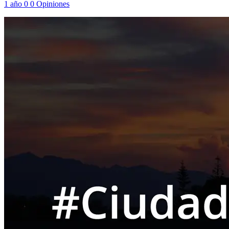
1 año
0
0
Opiniones