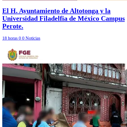
El H. Ayuntamiento de Altotonga y la
Universidad Filadelfia de México Campus
Perote.
18 horas
0
0
Noticias