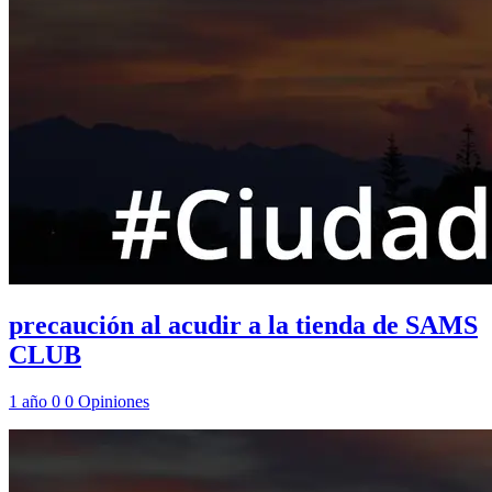
precaución al acudir a la tienda de SAMS
CLUB
1 año
0
0
Opiniones