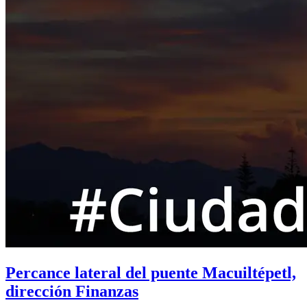
Percance lateral del puente Macuiltépetl,
dirección Finanzas