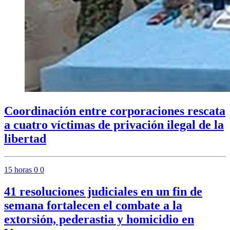
Coordinación entre corporaciones rescata
a cuatro víctimas de privación ilegal de la
libertad
15 horas
0
0
41 resoluciones judiciales en un fin de
semana fortalecen el combate a la
extorsión, pederastia y homicidio en