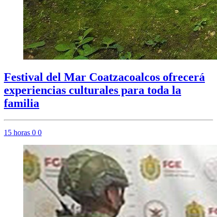
Festival del Mar Coatzacoalcos ofrecerá
experiencias culturales para toda la
familia
15 horas
0
0