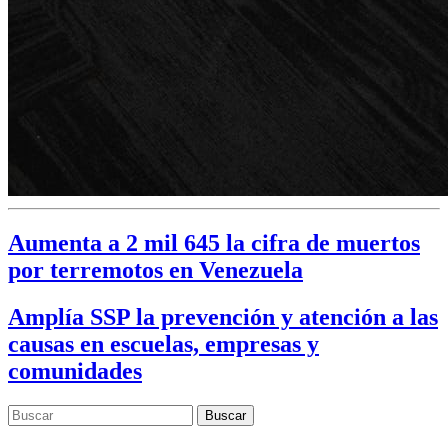
Aumenta a 2 mil 645 la cifra de muertos
por terremotos en Venezuela
Amplía SSP la prevención y atención a las
causas en escuelas, empresas y
comunidades