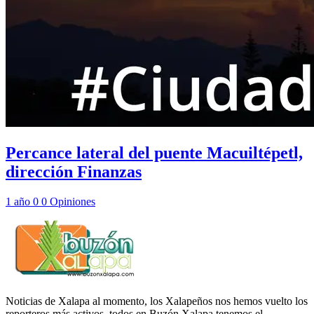
Percance lateral del puente Macuiltépetl,
dirección Finanzas
1 año
0
0
Opiniones
Noticias de Xalapa al momento, los Xalapeños nos hemos vuelto los
reporteros más activos, todos en Buzón Xalapa tenemos el