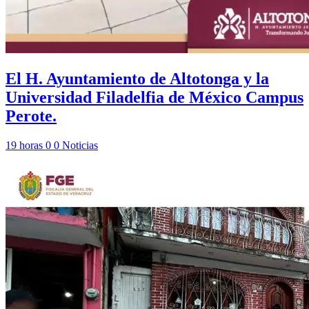
El H. Ayuntamiento de Altotonga y la
Universidad Filadelfia de México Campus
Perote.
19 horas
0
0
Noticias