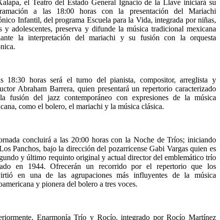
alapa, el Teatro del Estado General Ignacio de la Llave iniciará su
gramación a las 18:00 horas con la presentación del Mariachi
ónico Infantil, del programa Escuela para la Vida, integrada por niñas,
s y adolescentes, preserva y difunde la música tradicional mexicana
ante la interpretación del mariachi y su fusión con la orquesta
ónica.
s 18:30 horas será el turno del pianista, compositor, arreglista y
uctor Abraham Barrera, quien presentará un repertorio caracterizado
la fusión del jazz contemporáneo con expresiones de la música
cana, como el bolero, el mariachi y la música clásica.
ornada concluirá a las 20:00 horas con la Noche de Tríos; iniciando
Los Panchos, bajo la dirección del pozarricense Gabi Vargas quien es
egundo y último requinto original y actual director del emblemático trío
ado en 1944. Ofrecerán un recorrido por el repertorio que los
irtió en una de las agrupaciones más influyentes de la música
noamericana y pionera del bolero a tres voces.
eriormente, Enarmonía Trío y Rocío, integrado por Rocío Martínez