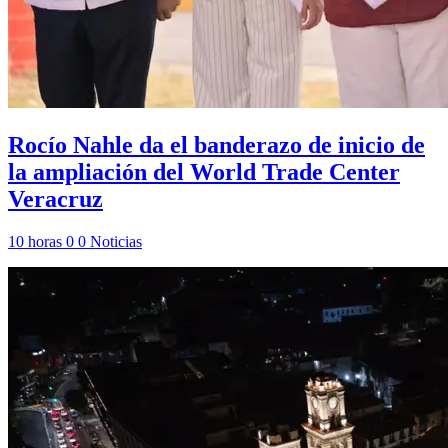
Rocío Nahle da el banderazo de inicio de
la ampliación del World Trade Center
Veracruz
10 horas
0
0
Noticias