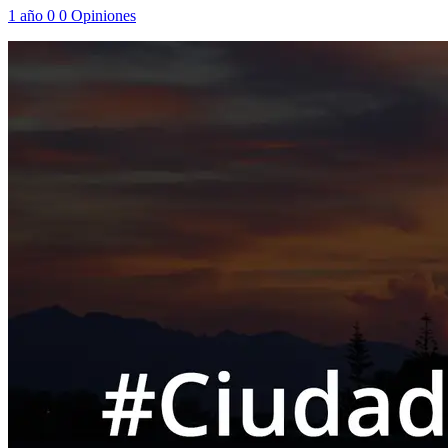
1 año
0
0
Opiniones