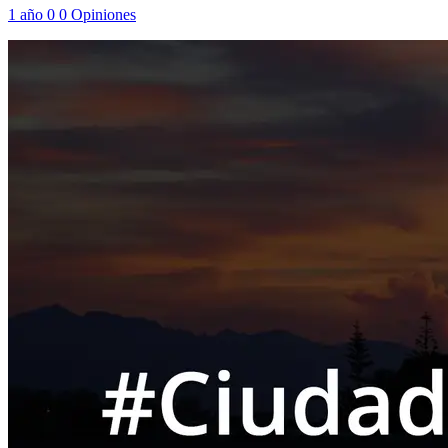
1 año
0
0
Opiniones