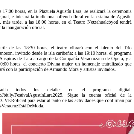
s 17:00 horas, en la Plazuela Agustín Lara, se realizará la ceremonia
gural, e iniciará la tradicional ofrenda floral en la estatua de Agustín
, más tarde, a las 18:00 horas, en el Teatro Netzahualcóyotl tendrá
r la inauguración oficial.
rtir de las 18:30 horas, el teatro vibrará con el talento del Trío
noson, invitado desde la isla caribeña; a las 19:10 horas, el programa
Suspiros de Lara a cargo de la Compañía Veracruzana de Ópera, y a
20:00 horas, el concierto Divina mujer, un homenaje teatralizado que
ará con la participación de Armando Mora y artistas invitados.
sulta todos los detalles en el programa digital:
s://bit.ly/FestivalAgustínLara2025. Sigue la cuenta oficial de la
VERoficial para estar al tanto de las actividades que confirman por
#VeracruzEstáDeModa.