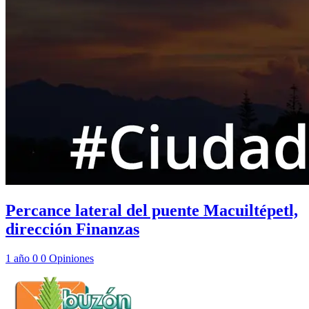
Percance lateral del puente Macuiltépetl,
dirección Finanzas
1 año
0
0
Opiniones