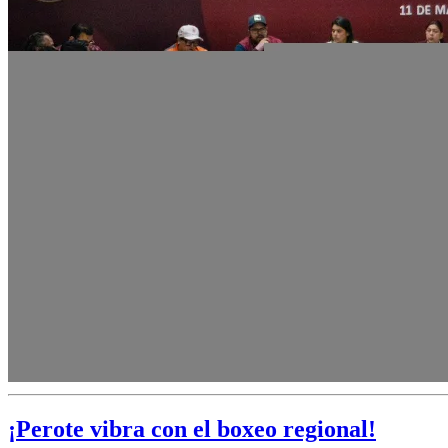
¡Perote vibra con el boxeo regional!