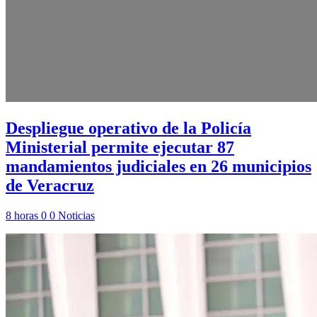
Despliegue operativo de la Policía
Ministerial permite ejecutar 87
mandamientos judiciales en 26 municipios
de Veracruz
8 horas
0
0
Noticias