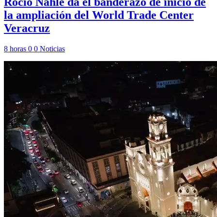
Rocío Nahle da el banderazo de inicio de
la ampliación del World Trade Center
Veracruz
8 horas
0
0
Noticias