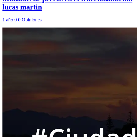
lucas martin
1 año
0
0
Opiniones