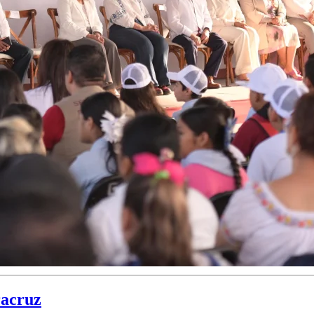
racruz