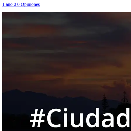
1 año
0
0
Opiniones