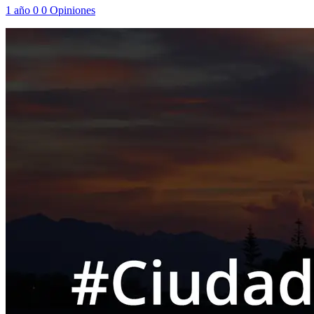
1 año
0
0
Opiniones