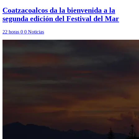
Coatzacoalcos da la bienvenida a la
segunda edición del Festival del Mar
22 horas
0
0
Noticias