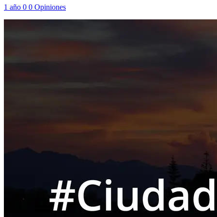
1 año
0
0
Opiniones